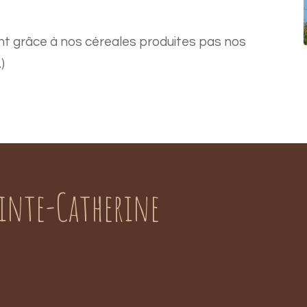
nt grâce à nos céreales produites pas nos
)
ainte-Catherine