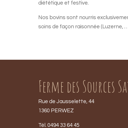
diététique et festive.
Nos bovins sont nourris exclusiveme
soins de façon raisonnée (Luzerne, …
Ferme des Sources S
Rue de Jausselette, 44
1360 PERWEZ
Tél. 0494 33 64 45