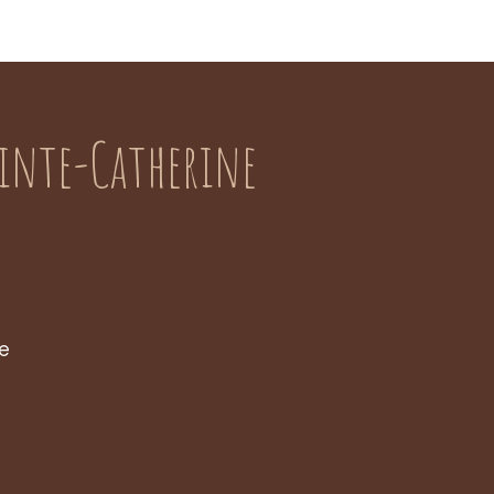
ainte-Catherine
be